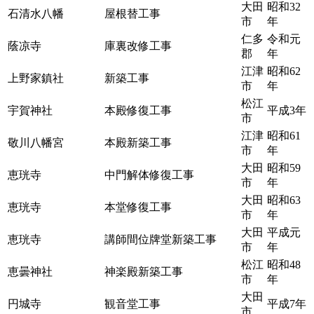
大田
昭和32
石清水八幡
屋根替工事
市
年
仁多
令和元
蔭凉寺
庫裏改修工事
郡
年
江津
昭和62
上野家鎮社
新築工事
市
年
松江
宇賀神社
本殿修復工事
平成3年
市
江津
昭和61
敬川八幡宮
本殿新築工事
市
年
大田
昭和59
恵珖寺
中門解体修復工事
市
年
大田
昭和63
恵珖寺
本堂修復工事
市
年
大田
平成元
恵珖寺
講師間位牌堂新築工事
市
年
松江
昭和48
恵曇神社
神楽殿新築工事
市
年
大田
円城寺
観音堂工事
平成7年
市