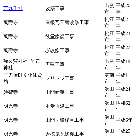
出雲
平成26
万九千社
改築工事
市
年
松江
平成21
萬壽寺
屋根瓦葺替改修工事
市
年
松江
平成23
萬壽寺
後堂修復工事
市
年
松江
平成27
萬壽寺
塀改修工事
市
年
弥久賀神社･苗鹿
出雲
平成18
再建工事
神社
市
年
三刀屋町文化体育
雲南
平成11
ブリッジ工事
館
市
年
浜田
平成24
妙智寺
山門新築工事
市
年
浜田
昭和62
明光寺
本堂再建工事
市
年
浜田
明光寺
山門・鐘楼堂工事
平成6年
市
浜田
平成25
明光寺
大棟鬼瓦修復工事