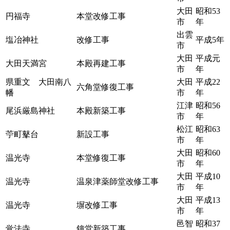
大田
昭和53
円福寺
本堂改修工事
市
年
出雲
塩冶神社
改修工事
平成5年
市
大田
平成元
大田天満宮
本殿再建工事
市
年
県重文 大田南八
大田
平成22
六角堂修復工事
幡
市
年
江津
昭和56
尾浜厳島神社
本殿新築工事
市
年
松江
昭和63
苧町鼕台
新設工事
市
年
大田
昭和60
温光寺
本堂修復工事
市
年
大田
平成10
温光寺
温泉津薬師堂改修工事
市
年
大田
平成13
温光寺
塀改修工事
市
年
邑智
昭和37
覚法寺
鐘堂新築工事