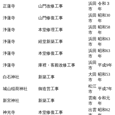
浜田
令和３
正蓮寺
山門改修工事
市
年
浜田
昭和30
浄蓮寺
山門修復工事
市
年
浜田
昭和58
浄蓮寺
本堂修理工事
市
年
浜田
昭和63
浄蓮寺
経堂新築工事
市
年
浜田
昭和63
浄蓮寺
本堂修復工事
市
年
浜田
浄蓮寺
庫裡・客殿改修工事
平成9年
市
大田
昭和53
白石神社
新築工事
市
年
松江
城山稲荷神社
御造営工事
平成7年
市
雲南
令和元
新宮神社
新築工事
市
年
出雲
昭和62
神光寺
本堂修復工事