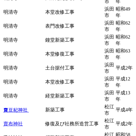
市
年
浜田
昭和49
明清寺
本堂改修工事
市
年
浜田
昭和62
明清寺
表門改修工事
市
年
浜田
昭和62
明清寺
鐘堂新築工事
市
年
浜田
昭和63
明清寺
本堂修復工事
市
年
浜田
明清寺
土台据付工事
平成2年
市
浜田
平成12
明清寺
本堂改修工事
市
年
浜田
平成13
明清寺
経堂新築工事
市
年
松江
新築工事
平成4年
𧶠豆紀神社
市
松江
賣布神社
修復及び社務所造営工事
平成2年
市
松江
昭和58