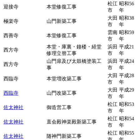
松江
昭和56
迎接寺
本堂修復工事
市
年
大田
昭和38
極楽寺
山門新築工事
市
年
雲南
昭和59
西善寺
本堂修復工事
市
年
本堂・庫裏・鐘楼・経堂
浜田
平成21
西方寺
修理立替工事
市
年
山門扉及び太鼓橋塗装工
浜田
平成24
西方寺
事
市
年
大田
平成28
西臨寺
本堂増改築工事
市
年
大田
平成29
西臨寺
山門改築工事
市
年
松江
昭和53
佐太神社
御造営工事
市
年
松江
昭和54
佐太神社
直会殿神楽殿新築工事
市
年
松江
昭和55
佐太神社
随神門新築工事
市
年