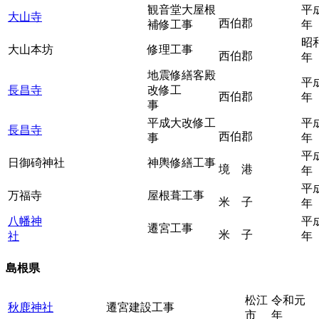
観音堂大屋根
平成
大山寺
西伯郡
補修工事
年
昭和
大山本坊
修理工事
西伯郡
年
地震修繕客殿
平成
長昌寺
改修工
西伯郡
年
事
平成大改修工
平成
長昌寺
西伯郡
事
年
平成
日御碕神社
神輿修繕工事
境 港
年
平成
万福寺
屋根葺工事
米 子
年
八幡神
平成
遷宮工事
米 子
社
年
島根県
松江
令和元
秋鹿神社
遷宮建設工事
市
年