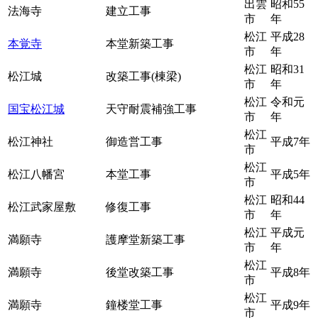
出雲
昭和55
法海寺
建立工事
市
年
松江
平成28
本覚寺
本堂新築工事
市
年
松江
昭和31
松江城
改築工事(棟梁)
市
年
松江
令和元
国宝松江城
天守耐震補強工事
市
年
松江
松江神社
御造営工事
平成7年
市
松江
松江八幡宮
本堂工事
平成5年
市
松江
昭和44
松江武家屋敷
修復工事
市
年
松江
平成元
満願寺
護摩堂新築工事
市
年
松江
満願寺
後堂改築工事
平成8年
市
松江
満願寺
鐘楼堂工事
平成9年
市