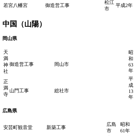
松江
若宮八幡宮
御造営工事
平成2年
市
中国（山陽）
岡山県
天
昭
満
和
御造営工事
岡山市
神
63
年
社
平
正
成
満
山門工事
総社市
13
寺
年
広島県
広島
昭和
安芸町観音堂
新築工事
市
61年