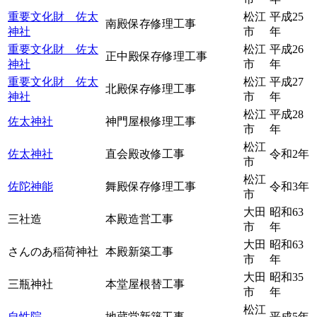
重要文化財 佐太
松江
平成25
南殿保存修理工事
神社
市
年
重要文化財 佐太
松江
平成26
正中殿保存修理工事
神社
市
年
重要文化財 佐太
松江
平成27
北殿保存修理工事
神社
市
年
松江
平成28
佐太神社
神門屋根修理工事
市
年
松江
佐太神社
直会殿改修工事
令和2年
市
松江
佐陀神能
舞殿保存修理工事
令和3年
市
大田
昭和63
三社造
本殿造営工事
市
年
大田
昭和63
さんのあ稲荷神社
本殿新築工事
市
年
大田
昭和35
三瓶神社
本堂屋根替工事
市
年
松江
自性院
地蔵堂新築工事
平成5年