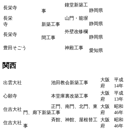
鐘堂新築工
長栄寺
静岡県
事
長栄
山門・籠塀
静岡県
寺
新築工事
外壁改修欄
長栄寺
静岡県
間工事
豊田そごう
神殿工事
愛知県
関西
大阪
平成
出雲大社
池田教会新築工事
府
14年
大阪
平成
心願寺
本堂庫裏改築工事
府
13年
正門、南門、北門、東
大阪
昭和
住吉大社
門、廊下新築工事
府
46年
斉館、神館、屋根替工
大阪
昭和
住吉大社
事
府
46年