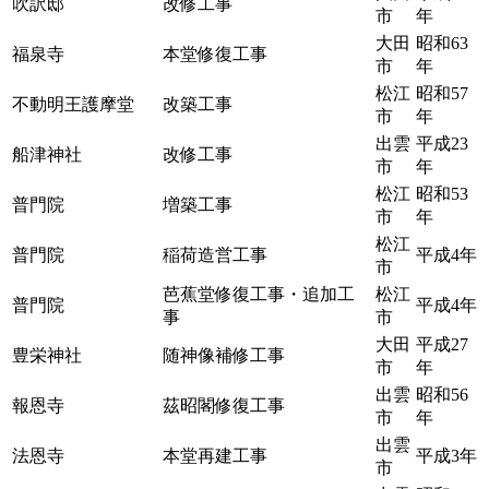
吹訳邸
改修工事
市
年
大田
昭和63
福泉寺
本堂修復工事
市
年
松江
昭和57
不動明王護摩堂
改築工事
市
年
出雲
平成23
船津神社
改修工事
市
年
松江
昭和53
普門院
増築工事
市
年
松江
普門院
稲荷造営工事
平成4年
市
芭蕉堂修復工事・追加工
松江
普門院
平成4年
事
市
大田
平成27
豊栄神社
随神像補修工事
市
年
出雲
昭和56
報恩寺
茲昭閣修復工事
市
年
出雲
法恩寺
本堂再建工事
平成3年
市