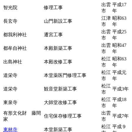
出雲
平成17
智光院
修理工事
市
年
江津
昭和63
長玄寺
山門新設工事
市
年
出雲
平成25
都我利神社
遷宮工事
市
年
出雲
昭和47
都牟自神社
本殿新築工事
市
年
松江
昭和63
出島神社
本殿改修工事
市
年
松江
平成元
道栄寺
本堂薬医門修理工事
市
年
松江
道栄寺
観音堂新築工事
平成3年
市
松江
平成18
東泉寺
大師堂改修工事
市
年
有形文化財 藤間
出雲
住宅保存修理工事
平成7年
家
市
松江
平成９
東林寺
本堂新築工事