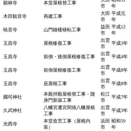
願林寺
本堂屋根替工事
市
年
大田
平成元
木田観音寺
再建工事
市
年
益田
平成12
暁音寺
山門鐘楼移転工事
市
年
出雲
玉昌寺
屋根修復工事
平成3年
市
出雲
玉昌寺
前側・後側屋根修復工事
平成4年
市
出雲
玉昌寺
前側屋根修復工事
平成8年
市
出雲
玉昌寺
庇屋根工事
平成8年
市
本殿拝殿屋根替工事・随
松江
國司神社
平成7年
身門新築工事
市
八幡宮遷宮関係八幡屋根
出雲
久武神社
平成3年
工事
市
本堂造営工事（屋根内
浜田
昭和59
光西寺
装）
市
年