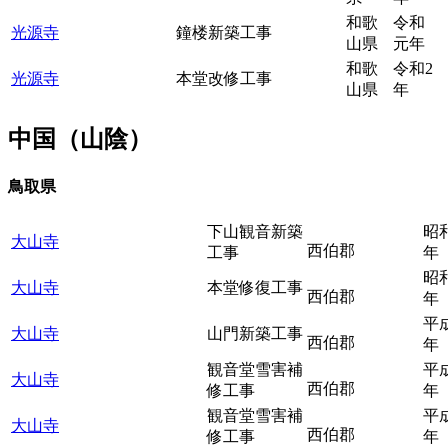
和歌
令和
光源寺
鐘楼新築工事
山県
元年
和歌
令和2
光源寺
本堂改修工事
山県
年
中国（山陰）
鳥取県
下山観音新築
昭和
大山寺
西伯郡
工事
昭和
大山寺
本堂修復工事
西伯郡
平成
大山寺
山門新築工事
西伯郡
観音堂雪害補
平成
大山寺
西伯郡
修工事
年
観音堂雪害補
平成
大山寺
西伯郡
修工事
年