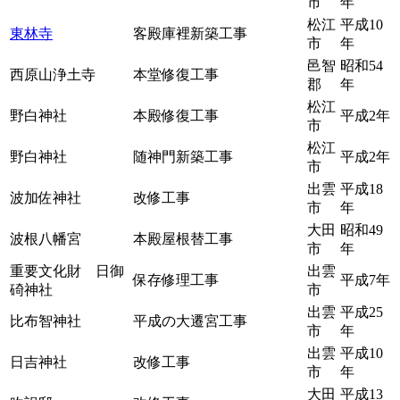
市
年
松江
平成10
東林寺
客殿庫裡新築工事
市
年
邑智
昭和54
西原山浄土寺
本堂修復工事
郡
年
松江
野白神社
本殿修復工事
平成2年
市
松江
野白神社
随神門新築工事
平成2年
市
出雲
平成18
波加佐神社
改修工事
市
年
大田
昭和49
波根八幡宮
本殿屋根替工事
市
年
重要文化財 日御
出雲
保存修理工事
平成7年
碕神社
市
出雲
平成25
比布智神社
平成の大遷宮工事
市
年
出雲
平成10
日吉神社
改修工事
市
年
大田
平成13