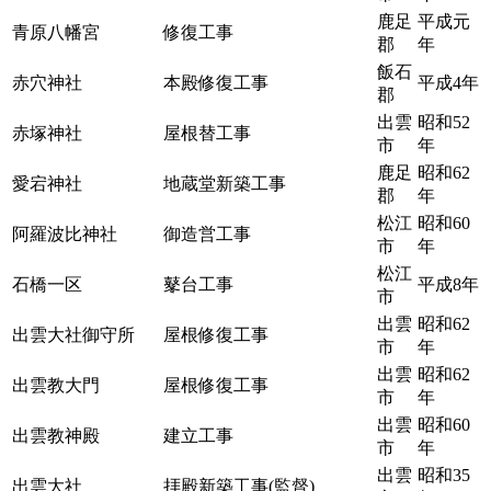
鹿足
平成元
青原八幡宮
修復工事
郡
年
飯石
赤穴神社
本殿修復工事
平成4年
郡
出雲
昭和52
赤塚神社
屋根替工事
市
年
鹿足
昭和62
愛宕神社
地蔵堂新築工事
郡
年
松江
昭和60
阿羅波比神社
御造営工事
市
年
松江
石橋一区
鼕台工事
平成8年
市
出雲
昭和62
出雲大社御守所
屋根修復工事
市
年
出雲
昭和62
出雲教大門
屋根修復工事
市
年
出雲
昭和60
出雲教神殿
建立工事
市
年
出雲
昭和35
出雲大社
拝殿新築工事(監督)