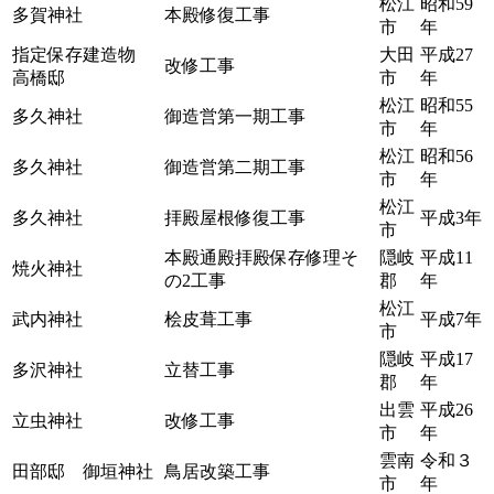
松江
昭和59
多賀神社
本殿修復工事
市
年
指定保存建造物
大田
平成27
改修工事
高橋邸
市
年
松江
昭和55
多久神社
御造営第一期工事
市
年
松江
昭和56
多久神社
御造営第二期工事
市
年
松江
多久神社
拝殿屋根修復工事
平成3年
市
本殿通殿拝殿保存修理そ
隠岐
平成11
焼火神社
の2工事
郡
年
松江
武内神社
桧皮葺工事
平成7年
市
隠岐
平成17
多沢神社
立替工事
郡
年
出雲
平成26
立虫神社
改修工事
市
年
雲南
令和３
田部邸 御垣神社
鳥居改築工事
市
年