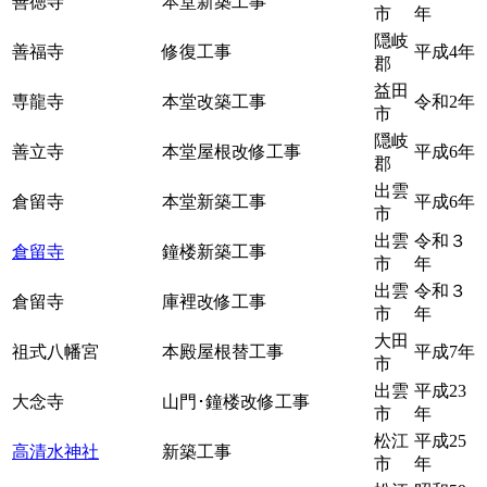
善徳寺
本堂新築工事
市
年
隠岐
善福寺
修復工事
平成4年
郡
益田
専龍寺
本堂改築工事
令和2年
市
隠岐
善立寺
本堂屋根改修工事
平成6年
郡
出雲
倉留寺
本堂新築工事
平成6年
市
出雲
令和３
倉留寺
鐘楼新築工事
市
年
出雲
令和３
倉留寺
庫裡改修工事
市
年
大田
祖式八幡宮
本殿屋根替工事
平成7年
市
出雲
平成23
大念寺
山門･鐘楼改修工事
市
年
松江
平成25
高清水神社
新築工事
市
年