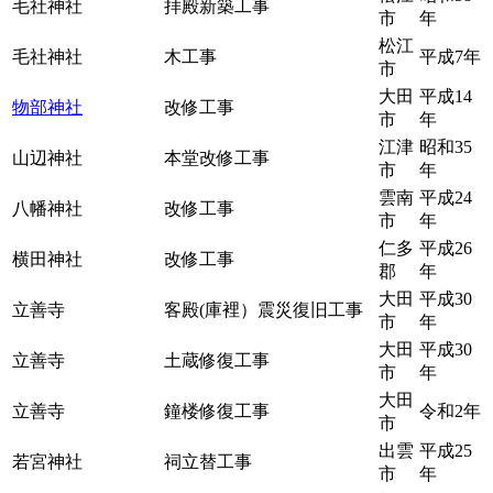
毛社神社
拝殿新築工事
市
年
松江
毛社神社
木工事
平成7年
市
大田
平成14
物部神社
改修工事
市
年
江津
昭和35
山辺神社
本堂改修工事
市
年
雲南
平成24
八幡神社
改修工事
市
年
仁多
平成26
横田神社
改修工事
郡
年
大田
平成30
立善寺
客殿(庫裡）震災復旧工事
市
年
大田
平成30
立善寺
土蔵修復工事
市
年
大田
立善寺
鐘楼修復工事
令和2年
市
出雲
平成25
若宮神社
祠立替工事
市
年