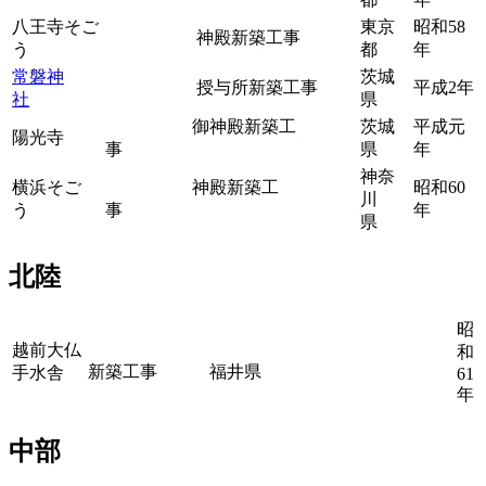
八王寺そご
東京
昭和58
神殿新築工事
う
都
年
常磐神
茨城
授与所新築工事
平成2年
社
県
御神殿新築工
茨城
平成元
陽光寺
事
県
年
神奈
横浜そご
神殿新築工
昭和60
川
う
事
年
県
北陸
昭
越前大仏
和
新築工事
福井県
手水舎
61
年
中部