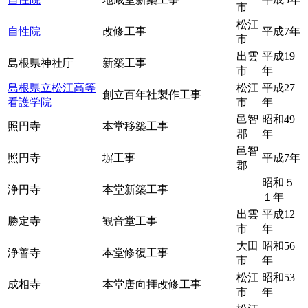
市
松江
自性院
改修工事
平成7年
市
出雲
平成19
島根県神社庁
新築工事
市
年
島根県立松江高等
松江
平成27
創立百年社製作工事
看護学院
市
年
邑智
昭和49
照円寺
本堂移築工事
郡
年
邑智
照円寺
塀工事
平成7年
郡
昭和５
浄円寺
本堂新築工事
１年
出雲
平成12
勝定寺
観音堂工事
市
年
大田
昭和56
浄善寺
本堂修復工事
市
年
松江
昭和53
成相寺
本堂唐向拝改修工事
市
年