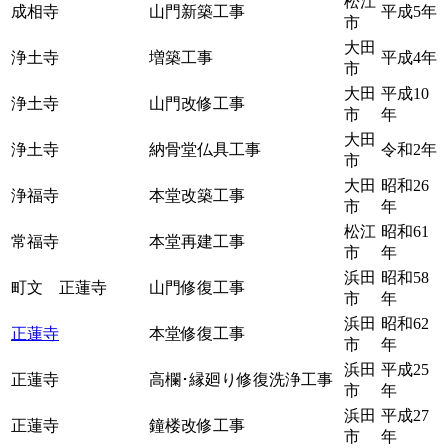
松江
成相寺
山門新築工事
平成5年
市
大田
浄土寺
増築工事
平成4年
市
大田
平成10
浄土寺
山門改修工事
市
年
大田
浄土寺
納骨堂仏具工事
令和2年
市
大田
昭和26
浄福寺
本堂改築工事
市
年
松江
昭和61
常福寺
本堂再建工事
市
年
浜田
昭和58
町文 正蓮寺
山門修復工事
市
年
浜田
昭和62
正蓮寺
本堂修復工事
市
年
浜田
平成25
正蓮寺
高欄･縁廻り修復洗浄工事
市
年
浜田
平成27
正蓮寺
鐘楼改修工事
市
年