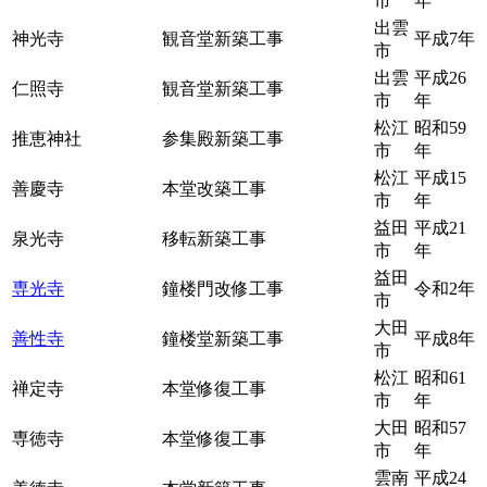
市
年
出雲
神光寺
観音堂新築工事
平成7年
市
出雲
平成26
仁照寺
観音堂新築工事
市
年
松江
昭和59
推恵神社
参集殿新築工事
市
年
松江
平成15
善慶寺
本堂改築工事
市
年
益田
平成21
泉光寺
移転新築工事
市
年
益田
専光寺
鐘楼門改修工事
令和2年
市
大田
善性寺
鐘楼堂新築工事
平成8年
市
松江
昭和61
禅定寺
本堂修復工事
市
年
大田
昭和57
専徳寺
本堂修復工事
市
年
雲南
平成24