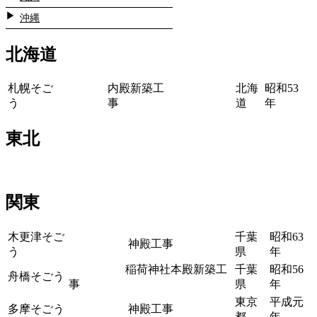
沖縄
北海道
札幌そご
内殿新築工
北海
昭和53
う
事
道
年
東北
関東
木更津そご
千葉
昭和63
神殿工事
う
県
年
稲荷神社本殿新築工
千葉
昭和56
舟橋そごう
事
県
年
東京
平成元
多摩そごう
神殿工事
都
年