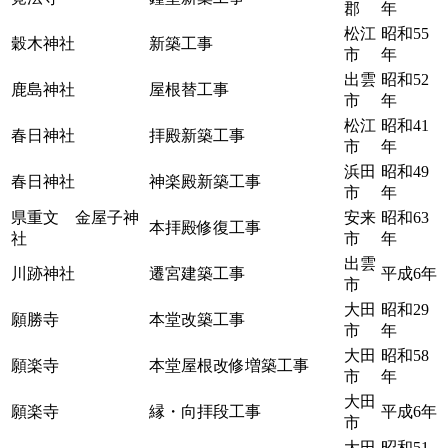
郡
年
松江
昭和55
穀木神社
新築工事
市
年
出雲
昭和52
鹿島神社
屋根替工事
市
年
松江
昭和41
春日神社
拝殿新築工事
市
年
浜田
昭和49
春日神社
神楽殿新築工事
市
年
県重文 金屋子神
安来
昭和63
本拝殿修復工事
社
市
年
出雲
川跡神社
遷宮建築工事
平成6年
市
大田
昭和29
願勝寺
本堂改築工事
市
年
大田
昭和58
願楽寺
本堂屋根改修増築工事
市
年
大田
願楽寺
縁・向拝段工事
平成6年
市
大田
昭和51