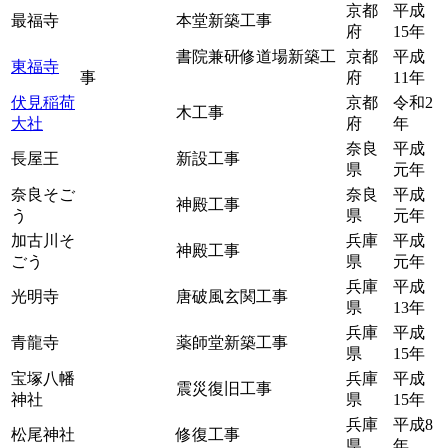
京都
平成
最福寺
本堂新築工事
府
15年
書院兼研修道場新築工
京都
平成
東福寺
事
府
11年
伏見稲荷
京都
令和2
木工事
大社
府
年
奈良
平成
長屋王
新設工事
県
元年
奈良そご
奈良
平成
神殿工事
う
県
元年
加古川そ
兵庫
平成
神殿工事
ごう
県
元年
兵庫
平成
光明寺
唐破風玄関工事
県
13年
兵庫
平成
青龍寺
薬師堂新築工事
県
15年
宝塚八幡
兵庫
平成
震災復旧工事
神社
県
15年
兵庫
平成8
松尾神社
修復工事
県
年