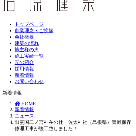
トップページ
創業理念・ご挨拶
会社概要
建築の流れ
施主様の声
施工実績一覧
匠の紹介
採用情報
新着情報
お問い合わせ
新着情報
HOME
新着情報
ニュース
出雲国二ノ宮神在の社 佐太神社（島根県）舞殿保存
修理工事が竣工致しました！