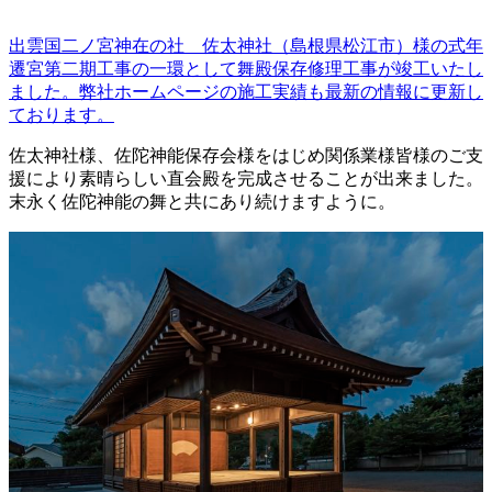
出雲国二ノ宮神在の社 佐太神社（島根県松江市）様の式年
遷宮第二期工事の一環として舞殿保存修理工事が竣工いたし
ました。弊社ホームページの施工実績も最新の情報に更新し
ております。
佐太神社様、佐陀神能保存会様をはじめ関係業様皆様のご支
援により素晴らしい直会殿を完成させることが出来ました。
末永く佐陀神能の舞と共にあり続けますように。