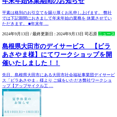
年末年始休業期間のお知らせ
平素は格別のお引立てを賜り厚くお礼申し上げます。 弊社
では下記期間におきまして年末年始の業務を 休業させてい
ただきます。 ■年末年 …
2024年9月13日
/ 最終更新日 :
2024年9月13日
司石原
ニュース
島根県大田市のデイサービス 【ビラ
あさやま様】にてワークショップを開
催いたしました！！
先日、島根県大田市にある大田市社会福祉事業団デイサービ
ス「ビラあさやま」様より ご縁をいただき弊社ワークショ
ップ【アップサイクル工 …