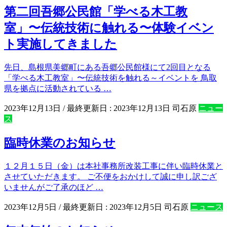
第二回吾郷公民館「学べる木工教
室」〜伝統技術に触れる〜体験イベン
ト実施してきました
先日、島根県美郷町にある吾郷公民館様にて2回目となる
「学べる木工教室」〜伝統技術を触れる～イベントを 鳥取
県を拠点に活動されている …
2023年12月13日
/ 最終更新日 :
2023年12月13日
司石原
ニュー
ス
臨時休業のお知らせ
１２月１５日（金）は本社事務所改装工事に伴い臨時休業と
させていただきます。 ご不便をおかけして誠に申し訳ござ
いませんがご了承のほど …
2023年12月5日
/ 最終更新日 :
2023年12月5日
司石原
ニュース