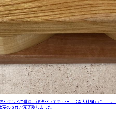
〜旅とグルメの世直し説法バラエティ〜（出雲大社編）に「いち
土蔵の改修が完了致しました