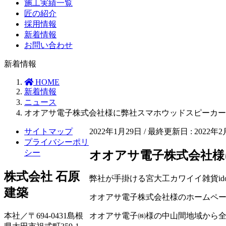
施工実績一覧
匠の紹介
採用情報
新着情報
お問い合わせ
新着情報
HOME
新着情報
ニュース
オオアサ電子株式会社様に弊社スマホウッドスピーカー
サイトマップ
2022年1月29日
/ 最終更新日 :
2022年
プライバシーポリ
シー
オオアサ電子株式会社
株式会社 石原
弊社が手掛ける宮大工カワイイ雑貨id
建築
オオアサ電子株式会社様のホームペ
本社／〒694-0431島根
オオアサ電子㈱様の中山間地域から