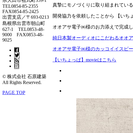
県大田市祖式町359-1
真摯にモノづくりに取り組まれている
TEL0854-85-2355
FAX0854-85-2425
開発協力を依頼したことから 【いち
出雲支店／〒693-0213
島根県出雲市朝山町
オオアサ電子㈱様のお力添えで完成した
627-1 TEL0853-48-
9000 FAX0853-48-
純日本製オーディオにこだわるオオ
9025
オオアサ電子㈱様のカッコイイスピ
【いちょっぱ】movieはこちら
© 株式会社 石原建築
All Rights Reserved.
PAGE TOP