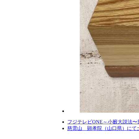
フジテレビONE～小籔大説法
慈雲山 顕孝院（山口県）にて